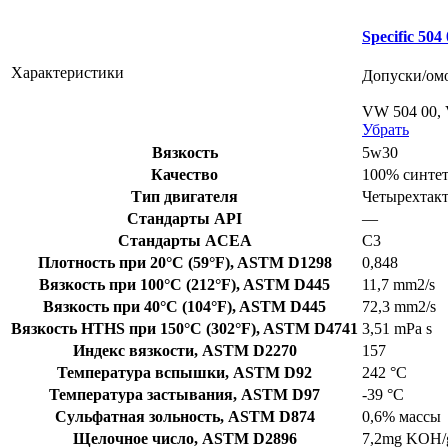
Specific 504
Характеристики
Допуски/ом
VW 504 00,
Убрать
Вязкость
5w30
Качество
100% синте
Тип двигателя
Четырехтак
Стандарты API
—
Стандарты ACEA
C3
Плотность при 20°C (59°F), ASTM D1298
0,848
Вязкость при 100°C (212°F), ASTM D445
11,7 mm2/s
Вязкость при 40°C (104°F), ASTM D445
72,3 mm2/s
Вязкость HTHS при 150°C (302°F), ASTM D4741
3,51 mPa s
Индекс вязкости, ASTM D2270
157
Температура вспышки, ASTM D92
242 °C
Температура застывания, ASTM D97
-39 °C
Сульфатная зольность, ASTM D874
0,6% массы
Щелочное число, ASTM D2896
7,2mg KOH/