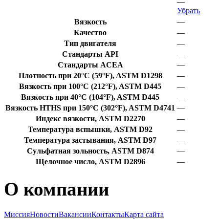
—
Убрать
Вязкость
—
Качество
—
Тип двигателя
—
Стандарты API
—
Стандарты ACEA
—
Плотность при 20°C (59°F), ASTM D1298
—
Вязкость при 100°C (212°F), ASTM D445
—
Вязкость при 40°C (104°F), ASTM D445
—
Вязкость HTHS при 150°C (302°F), ASTM D4741
—
Индекс вязкости, ASTM D2270
—
Температура вспышки, ASTM D92
—
Температура застывания, ASTM D97
—
Сульфатная зольность, ASTM D874
—
Щелочное число, ASTM D2896
—
О компании
Миссия
Новости
Вакансии
Контакты
Карта сайта