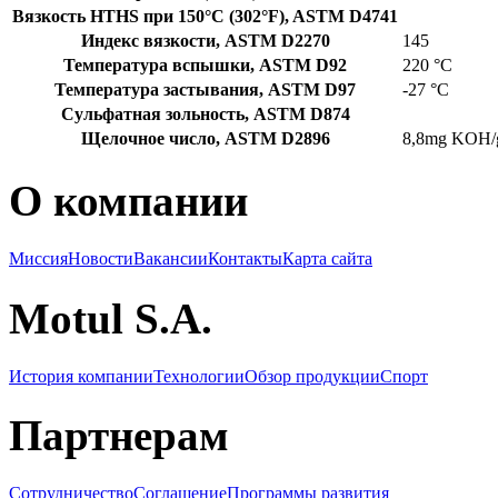
Вязкость HTHS при 150°C (302°F), ASTM D4741
Индекс вязкости, ASTM D2270
145
Температура вспышки, ASTM D92
220 °C
Температура застывания, ASTM D97
-27 °C
Сульфатная зольность, ASTM D874
Щелочное число, ASTM D2896
8,8mg KOH/
О компании
Миссия
Новости
Вакансии
Контакты
Карта сайта
Motul S.A.
История компании
Технологии
Обзор продукции
Спорт
Партнерам
Сотрудничество
Соглашение
Программы развития