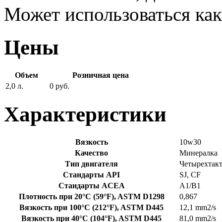
Может использоваться как
Цены
Объем
Розничная цена
2,0 л.
0 руб.
Характеристики
Вязкость
10w30
Качество
Минералка
Тип двигателя
Четырехтак
Стандарты API
SJ, CF
Стандарты ACEA
A1/B1
Плотность при 20°C (59°F), ASTM D1298
0,867
Вязкость при 100°C (212°F), ASTM D445
12,1 mm2/s
Вязкость при 40°C (104°F), ASTM D445
81,0 mm2/s