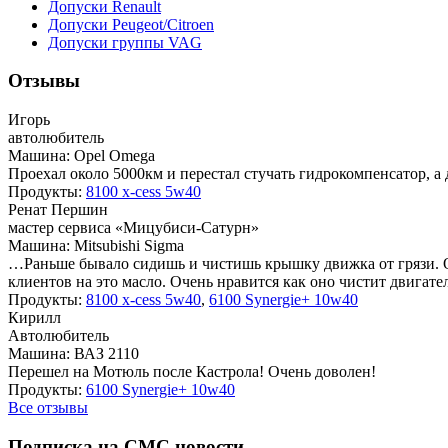
Допуски Renault
Допуски Peugeot/Citroen
Допуски группы VAG
Отзывы
Игорь
автолюбитель
Машина: Opel Omega
Проехал около 5000км и перестал стучать гидрокомпенсатор, а
Продукты:
8100 x-cess 5w40
Ренат Першин
мастер сервиса «Мицубиси-Сатурн»
Машина: Mitsubishi Sigma
…Раньше бывало сидишь и чистишь крышку движка от грязи. От
клиентов на это масло. Очень нравится как оно чистит двигат
Продукты:
8100 x-cess 5w40
,
6100 Synergie+ 10w40
Кирилл
Автолюбитель
Машина: ВАЗ 2110
Перешел на Мотюль после Кастрола! Очень доволен!
Продукты:
6100 Synergie+ 10w40
Все отзывы
Подписка на СМС новости