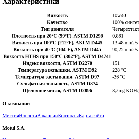
Характеристики
Вязкость
10w40
Качество
100% синте
Тип двигателя
Четырехтак
Плотность при 20°C (59°F), ASTM D1298
0,861
Вязкость при 100°C (212°F), ASTM D445
13,48 mm2/s
Вязкость при 40°C (104°F), ASTM D445
90,25 mm2/s
Вязкость HTHS при 150°C (302°F), ASTM D4741
Индекс вязкости, ASTM D2270
151
Температура вспышки, ASTM D92
228 °C
Температура застывания, ASTM D97
-36 °C
Сульфатная зольность, ASTM D874
Щелочное число, ASTM D2896
8,2mg KOH/
О компании
Миссия
Новости
Вакансии
Контакты
Карта сайта
Motul S.A.