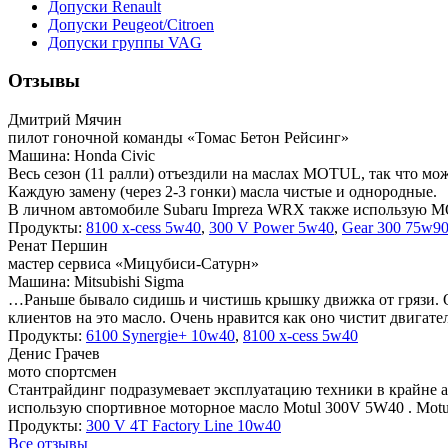
Допуски Renault
Допуски Peugeot/Citroen
Допуски группы VAG
Отзывы
Дмитрий Мячин
пилот гоночной команды «Томас Бетон Рейсинг»
Машина: Honda Civic
Весь сезон (11 ралли) отъездили на маслах MOTUL, так что мо
Каждую замену (через 2-3 гонки) масла чистые и однородные.
В личном автомобиле Subaru Impreza WRX также использую 
Продукты:
8100 x-cess 5w40
,
300 V Power 5w40
,
Gear 300 75w9
Ренат Першин
мастер сервиса «Мицубиси-Сатурн»
Машина: Mitsubishi Sigma
…Раньше бывало сидишь и чистишь крышку движка от грязи. От
клиентов на это масло. Очень нравится как оно чистит двигат
Продукты:
6100 Synergie+ 10w40
,
8100 x-cess 5w40
Денис Грачев
мото спортсмен
Стантрайдинг подразумевает эксплуатацию техники в крайне а
использую спортивное моторное масло Motul 300V 5W40 . Motul
Продукты:
300 V 4T Factory Line 10w40
Все отзывы