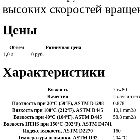
высоких скоростей враще
Цены
Объем
Розничная цена
1,0 л.
0 руб.
Характеристики
Вязкость
75w80
Качество
Полусинтет
Плотность при 20°C (59°F), ASTM D1298
0,878
Вязкость при 100°C (212°F), ASTM D445
10,1 mm2/s
Вязкость при 40°C (104°F), ASTM D445
58,8 mm2/s
Вязкость HTHS при 150°C (302°F), ASTM D4741
Индекс вязкости, ASTM D2270
160
Температура вспышки, ASTM D92
204 °C